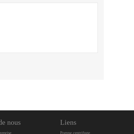
de nous
Liens
reprise
Pompe centrifuge