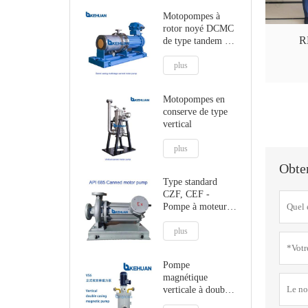
Motopompes à
rotor noyé DCMC
R
de type tandem à
plusieurs étages
plus
Motopompes en
conserve de type
vertical
plus
Obten
Type standard
CZF, CEF -
Pompe à moteur
en conserve à pied
ou à axe central
plus
Pompe
magnétique
verticale à double
enveloppe