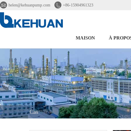


helen@kehuanpump.com
+86-15904961323
MAISON
À PROPO
Cas