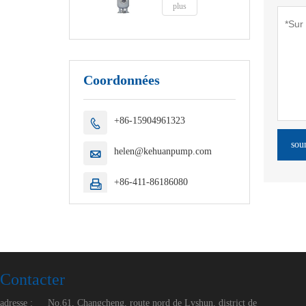
plus
Coordonnées
+86-15904961323

sou
helen@kehuanpump.com

+86-411-86186080

Contacter
adresse :
No.61, Changcheng, route nord de Lvshun, district de