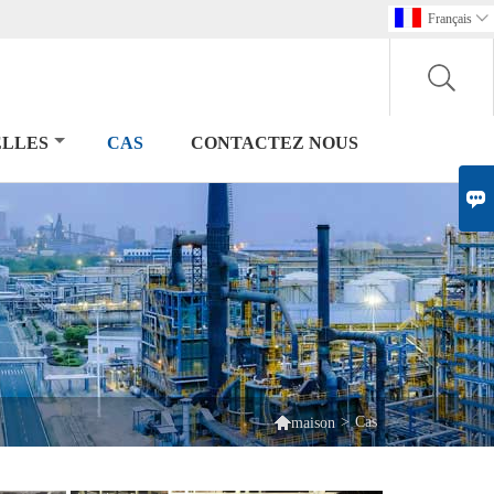
Français

LLES
CAS
CONTACTEZ NOUS


>
Cas
maison