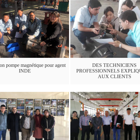
on pompe magnétique pour agent
DES TECHNICIENS
INDE
PROFESSIONNELS EXPLI
AUX CLIENTS