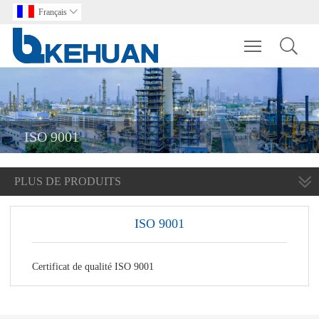
Français

Toggle main m
ISO 9001
PLUS DE PRODUITS
ISO 9001
Certificat de qualité ISO 9001