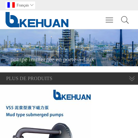
Français

Toggle main m
pompe immergée en porte-à-faux
PLUS DE PRODUITS