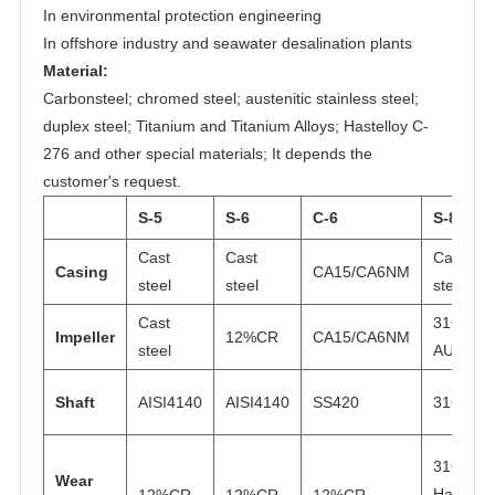
In environmental protection engineering
In offshore industry and seawater desalination plants
Material:
Carbonsteel; chromed steel; austenitic stainless steel;
duplex steel; Titanium and Titanium Alloys; Hastelloy C-
276 and other special materials; It depends the
customer's request.
S-5
S-6
C-6
S-8
Cast
Cast
Cast
Casing
CA15/CA6NM
steel
steel
steel
Cast
316
Impeller
12%CR
CA15/CA6NM
steel
AUS
Shaft
AISI4140
AISI4140
SS420
316N
316
Wear
Hard
12%CR
12%CR
12%CR