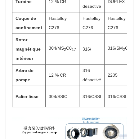
Turbine
12 % CR
DUPLEX
désactivé
Coque de
Hastelloy
Hastelloy
Hastelloy
confinement
C276
C276
C276
Rotor
304/MS
C0
316/SM
C0
magnétique
316/
2
17
2
17
intérieur
Arbre de
316
12 % CR
2205
pompe
désactivé
Palier lisse
304/SSIC
316/CSSI
316/CSSI