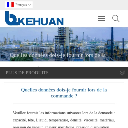
Français

Toggle main m
Quelles données dois-je fournir lors de la
commande ?
PLUS DE PRODUITS
Quelles données dois-je fournir lors de la
commande ?
Veuillez fournir les informations suivantes lors de la demande :
capacité, tête, Liauid, température, densité, viscosité, matériau,
pression de vapeur, chaleur spécifique, pression d'aspiration,